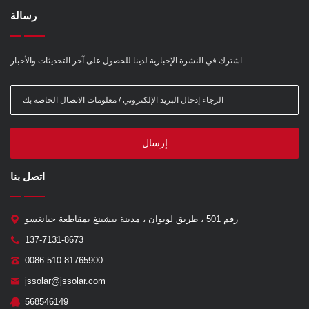
رسالة
اشترك في النشرة الإخبارية لدينا للحصول على آخر التحديثات والأخبار
إرسال
اتصل بنا
رقم 501 ، طريق لويوان ، مدينة ييشينغ بمقاطعة جيانغسو
137-7131-8673
0086-510-81765900
jssolar@jssolar.com
568546149