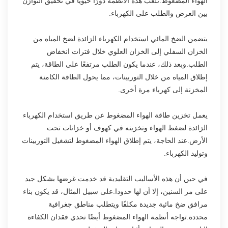
الهواء المضغوط.تلعب هذه الأنظمة دورًا حيويًا في تحقيق التوازن
بين العرض والطلب على الكهرباء.
يتضمن الضخ المائي استخدام الكهرباء الزائدة لضخ المياه من
الخزان السفلي إلى الخزان العلوي خلال فترات انخفاض
الطلب.وبعد ذلك، عندما يكون الطلب مرتفعًا على الطاقة، يتم
إطلاق المياه من خلال التوربينات، مما يحول الطاقة الكامنة
المخزنة إلى كهرباء مرة أخرى.
يعمل تخزين طاقة الهواء المضغوط عن طريق استخدام الكهرباء
الزائدة لضغط الهواء وتخزينه في كهوف أو خزانات تحت
الأرض.عند الحاجة، يتم إطلاق الهواء المضغوط لتشغيل التوربينات
وتوليد الكهرباء.
في حين أن هذه الأساليب التقليدية قد خدمت غرضها بشكل جيد
على مر السنين، إلا أن لها حدودا.على سبيل المثال، قد يكون بناء
مرافق ضخ مائية جديدة مكلفًا ويتطلب مناطق جغرافية
محددة.تواجه أنظمة الهواء المضغوط أيضًا تحدي فقدان الكفاءة