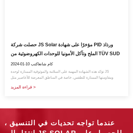
حصلت شركة JS Solar مؤخرًا على شهادة PID ورذاذ
الملح وتآكل الأمونيا للوحدات الكهروضوئية من TÜV SUD
2024-01-10 كام شانغاكتب
تؤكد هذه الشهادة المهمة على السلامة والموثوقية الممتازة لوحدة JS
ومقاومتها الممتازة للطقس، خاصة في المناطق المعرضة للأعاصير مثل
الارتفاعات العالية والمناطق البحرية.
قراءة المزيد >
عندما تواجه تحديات في التنسيق ،
انتقل إلى JS SOLAR للحصول على