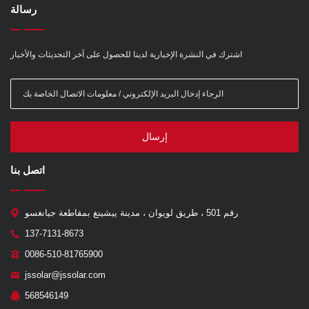
رسالة
اشترك في النشرة الإخبارية لدينا للحصول على آخر التحديثات والأخبار
إرسال
اتصل بنا
رقم 501 ، طريق لويوان ، مدينة ييشينغ بمقاطعة جيانغسو
137-7131-8673
0086-510-81765900
jssolar@jssolar.com
568546149